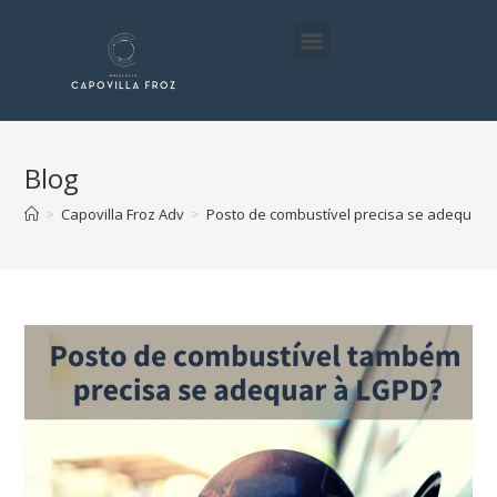
Proteção de Dados para sua Empresa
Processos Administrativo
Mentoria para Advogados
Blog
>
Capovilla Froz Adv
>
Posto de combustível precisa se adequar 